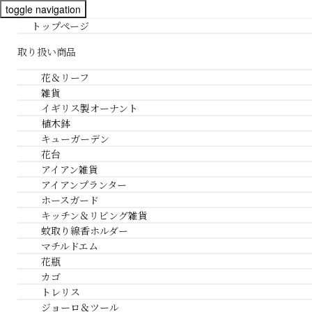
toggle navigation
トップページ
取り扱い商品
花＆リーフ
雑貨
イギリス製オーナント
植木鉢
キューガーデン
花台
アイアン雑貨
アイアンプランター
ホースガード
キッチン＆リビング雑貨
蚊取り線香ホルダー
マチルドエム
花瓶
カゴ
トレリス
ジョーロ＆ツール