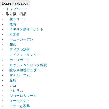
toggle navigation
トップページ
取り扱い商品
花＆リーフ
雑貨
イギリス製オーナント
植木鉢
キューガーデン
花台
アイアン雑貨
アイアンプランター
ホースガード
キッチン＆リビング雑貨
蚊取り線香ホルダー
マチルドエム
花瓶
カゴ
トレリス
ジョーロ＆ツール
オーナメント
ミラーと家具