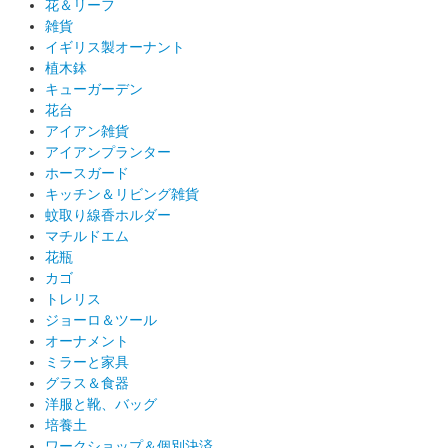
花＆リーフ
雑貨
イギリス製オーナント
植木鉢
キューガーデン
花台
アイアン雑貨
アイアンプランター
ホースガード
キッチン＆リビング雑貨
蚊取り線香ホルダー
マチルドエム
花瓶
カゴ
トレリス
ジョーロ＆ツール
オーナメント
ミラーと家具
グラス＆食器
洋服と靴、バッグ
培養土
ワークショップ＆個別決済