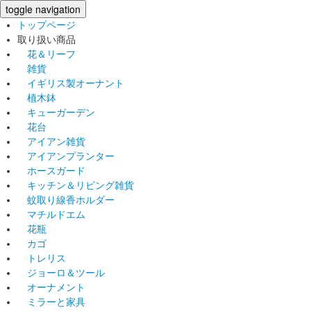
toggle navigation
トップページ
取り扱い商品
花＆リーフ
雑貨
イギリス製オーナント
植木鉢
キューガーデン
花台
アイアン雑貨
アイアンプランター
ホースガード
キッチン＆リビング雑貨
蚊取り線香ホルダー
マチルドエム
花瓶
カゴ
トレリス
ジョーロ＆ツール
オーナメント
ミラーと家具