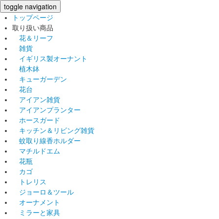
toggle navigation
トップページ
取り扱い商品
花＆リーフ
雑貨
イギリス製オーナント
植木鉢
キューガーデン
花台
アイアン雑貨
アイアンプランター
ホースガード
キッチン＆リビング雑貨
蚊取り線香ホルダー
マチルドエム
花瓶
カゴ
トレリス
ジョーロ＆ツール
オーナメント
ミラーと家具