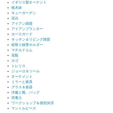
イギリス製オーナント
植木鉢
キューガーデン
花台
アイアン雑貨
アイアンプランター
ホースガード
キッチン＆リビング雑貨
蚊取り線香ホルダー
マチルドエム
花瓶
カゴ
トレリス
ジョーロ＆ツール
オーナメント
ミラーと家具
グラス＆食器
洋服と靴、バッグ
培養土
ワークショップ＆個別決済
マントルピース